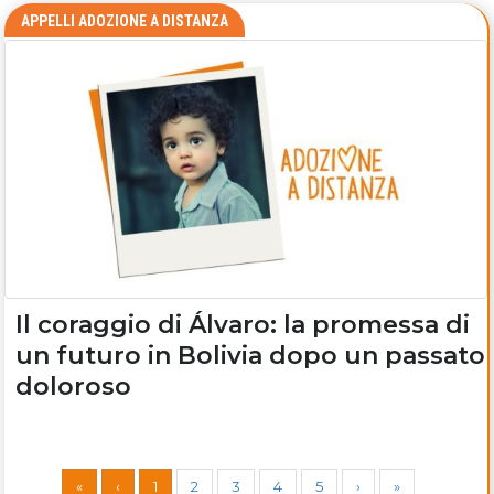
APPELLI ADOZIONE A DISTANZA
Il coraggio di Álvaro: la promessa di
un futuro in Bolivia dopo un passato
doloroso
«
‹
1
2
3
4
5
›
»